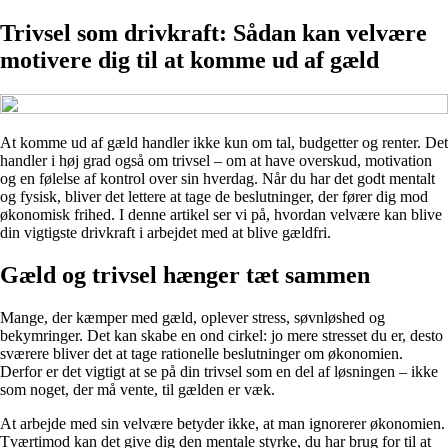
Trivsel som drivkraft: Sådan kan velvære
motivere dig til at komme ud af gæld
At komme ud af gæld handler ikke kun om tal, budgetter og renter. Det
handler i høj grad også om trivsel – om at have overskud, motivation
og en følelse af kontrol over sin hverdag. Når du har det godt mentalt
og fysisk, bliver det lettere at tage de beslutninger, der fører dig mod
økonomisk frihed. I denne artikel ser vi på, hvordan velvære kan blive
din vigtigste drivkraft i arbejdet med at blive gældfri.
Gæld og trivsel hænger tæt sammen
Mange, der kæmper med gæld, oplever stress, søvnløshed og
bekymringer. Det kan skabe en ond cirkel: jo mere stresset du er, desto
sværere bliver det at tage rationelle beslutninger om økonomien.
Derfor er det vigtigt at se på din trivsel som en del af løsningen – ikke
som noget, der må vente, til gælden er væk.
At arbejde med sin velvære betyder ikke, at man ignorerer økonomien.
Tværtimod kan det give dig den mentale styrke, du har brug for til at