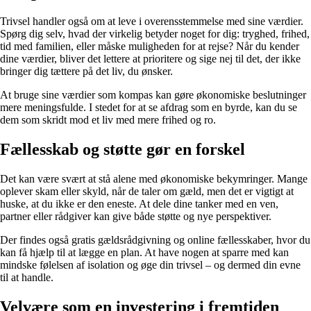
Trivsel handler også om at leve i overensstemmelse med sine værdier.
Spørg dig selv, hvad der virkelig betyder noget for dig: tryghed, frihed,
tid med familien, eller måske muligheden for at rejse? Når du kender
dine værdier, bliver det lettere at prioritere og sige nej til det, der ikke
bringer dig tættere på det liv, du ønsker.
At bruge sine værdier som kompas kan gøre økonomiske beslutninger
mere meningsfulde. I stedet for at se afdrag som en byrde, kan du se
dem som skridt mod et liv med mere frihed og ro.
Fællesskab og støtte gør en forskel
Det kan være svært at stå alene med økonomiske bekymringer. Mange
oplever skam eller skyld, når de taler om gæld, men det er vigtigt at
huske, at du ikke er den eneste. At dele dine tanker med en ven,
partner eller rådgiver kan give både støtte og nye perspektiver.
Der findes også gratis gældsrådgivning og online fællesskaber, hvor du
kan få hjælp til at lægge en plan. At have nogen at sparre med kan
mindske følelsen af isolation og øge din trivsel – og dermed din evne
til at handle.
Velvære som en investering i fremtiden