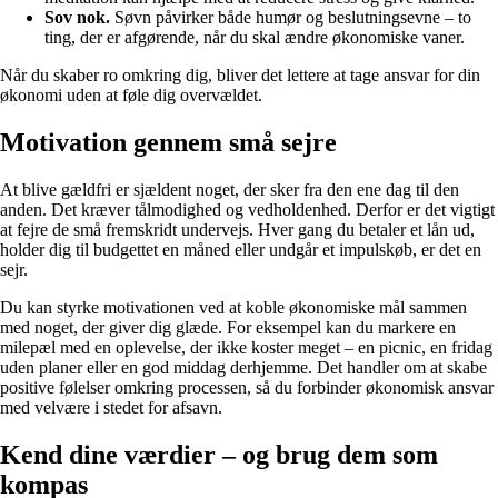
Sov nok.
Søvn påvirker både humør og beslutningsevne – to
ting, der er afgørende, når du skal ændre økonomiske vaner.
Når du skaber ro omkring dig, bliver det lettere at tage ansvar for din
økonomi uden at føle dig overvældet.
Motivation gennem små sejre
At blive gældfri er sjældent noget, der sker fra den ene dag til den
anden. Det kræver tålmodighed og vedholdenhed. Derfor er det vigtigt
at fejre de små fremskridt undervejs. Hver gang du betaler et lån ud,
holder dig til budgettet en måned eller undgår et impulskøb, er det en
sejr.
Du kan styrke motivationen ved at koble økonomiske mål sammen
med noget, der giver dig glæde. For eksempel kan du markere en
milepæl med en oplevelse, der ikke koster meget – en picnic, en fridag
uden planer eller en god middag derhjemme. Det handler om at skabe
positive følelser omkring processen, så du forbinder økonomisk ansvar
med velvære i stedet for afsavn.
Kend dine værdier – og brug dem som
kompas