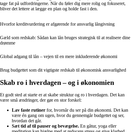
tage fat på udfordringerne. Når du føler dig mere rolig og fokuseret,
bliver det lettere at lægge en plan og holde fast i den.
Hvorfor kreditvurdering er afgørende for ansvarlig långivning
Gæld som redskab: Sådan kan lån bruges strategisk til at realisere dine
drømme
Global adgang til lån – vejen til en mere inkluderende økonomi
Brug budgettet som dit vigtigste redskab til økonomisk ansvarlighed
Skab ro i hverdagen – og i økonomien
Et godt sted at starte er at skabe struktur og ro i hverdagen. Det kan
være små ændringer, der gør en stor forskel:
Lav faste rutiner
for, hvornår du ser på din økonomi. Det kan
være én gang om ugen, hvor du gennemgår budgettet og ser,
hvordan det går.
Sæt tid af til pauser og bevægelse.
En gåtur, yoga eller
meditation kan hjælpe med at reducere stress og give klarhed.