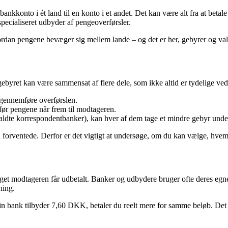
kkonto i ét land til en konto i et andet. Det kan være alt fra at betale fo
specialiseret udbyder af pengeoverførsler.
ordan pengene bevæger sig mellem lande – og det er her, gebyrer og valut
ebyret kan være sammensat af flere dele, som ikke altid er tydelige ved 
 gennemføre overførslen.
ør pengene når frem til modtageren.
ldte korrespondentbanker), kan hver af dem tage et mindre gebyr unde
u forventede. Derfor er det vigtigt at undersøge, om du kan vælge, hvem
et modtageren får udbetalt. Banker og udbydere bruger ofte deres egne 
ning.
 bank tilbyder 7,60 DKK, betaler du reelt mere for samme beløb. Det kan