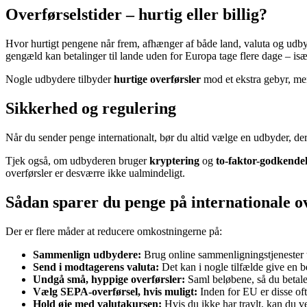
Overførselstider – hurtig eller billig?
Hvor hurtigt pengene når frem, afhænger af både land, valuta og udby
gengæld kan betalinger til lande uden for Europa tage flere dage – is
Nogle udbydere tilbyder
hurtige overførsler
mod et ekstra gebyr, men
Sikkerhed og regulering
Når du sender penge internationalt, bør du altid vælge en udbyder, der 
Tjek også, om udbyderen bruger
kryptering
og
to-faktor-godkendel
overførsler er desværre ikke ualmindeligt.
Sådan sparer du penge på internationale o
Der er flere måder at reducere omkostningerne på:
Sammenlign udbydere:
Brug online sammenligningstjenester ti
Send i modtagerens valuta:
Det kan i nogle tilfælde give en b
Undgå små, hyppige overførsler:
Saml beløbene, så du betaler
Vælg SEPA-overførsel, hvis muligt:
Inden for EU er disse ofte
Hold øje med valutakursen:
Hvis du ikke har travlt, kan du v