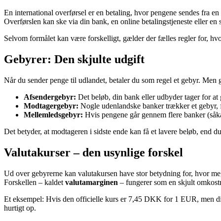
En international overførsel er en betaling, hvor pengene sendes fra en ban
Overførslen kan ske via din bank, en online betalingstjeneste eller en 
Selvom formålet kan være forskelligt, gælder der fælles regler for, hv
Gebyrer: Den skjulte udgift
Når du sender penge til udlandet, betaler du som regel et gebyr. Men g
Afsendergebyr:
Det beløb, din bank eller udbyder tager for at
Modtagergebyr:
Nogle udenlandske banker trækker et gebyr, f
Mellemledsgebyr:
Hvis pengene går gennem flere banker (såka
Det betyder, at modtageren i sidste ende kan få et lavere beløb, end d
Valutakurser – den usynlige forskel
Ud over gebyrerne kan valutakursen have stor betydning for, hvor meg
Forskellen – kaldet
valutamarginen
– fungerer som en skjult omkost
Et eksempel: Hvis den officielle kurs er 7,45 DKK for 1 EUR, men din
hurtigt op.