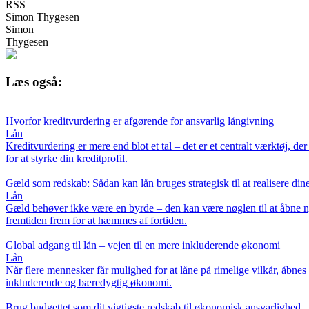
RSS
Simon Thygesen
Simon
Thygesen
Læs også:
Hvorfor kreditvurdering er afgørende for ansvarlig långivning
Lån
Kreditvurdering er mere end blot et tal – det er et centralt værktøj, d
for at styrke din kreditprofil.
Gæld som redskab: Sådan kan lån bruges strategisk til at realisere d
Lån
Gæld behøver ikke være en byrde – den kan være nøglen til at åbne nye
fremtiden frem for at hæmmes af fortiden.
Global adgang til lån – vejen til en mere inkluderende økonomi
Lån
Når flere mennesker får mulighed for at låne på rimelige vilkår, åbnes
inkluderende og bæredygtig økonomi.
Brug budgettet som dit vigtigste redskab til økonomisk ansvarlighed