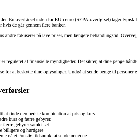
der. En overførsel inden for EU i euro (SEPA-overførsel) tager typisk 
ær hvis de går gennem flere banker.
s andre fokuserer på lave priser, men længere behandlingstid. Overvej, hv
er reguleret af finansielle myndigheder. Det sikrer, at dine penge håndte
se
for at beskytte dine oplysninger. Undgå at sende penge til personer 
verførsler
l at finde den bedste kombination af pris og kurs.
edre kurs og færre gebyrer.
 færre gebyrer samlet set.
 billigere og hurtigere.
ente på et gunstigt tidspunkt at sende pengene.