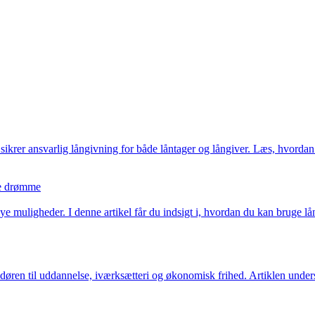
er sikrer ansvarlig långivning for både låntager og långiver. Læs, hvord
ine drømme
 muligheder. I denne artikel får du indsigt i, hvordan du kan bruge lån
 døren til uddannelse, iværksætteri og økonomisk frihed. Artiklen under