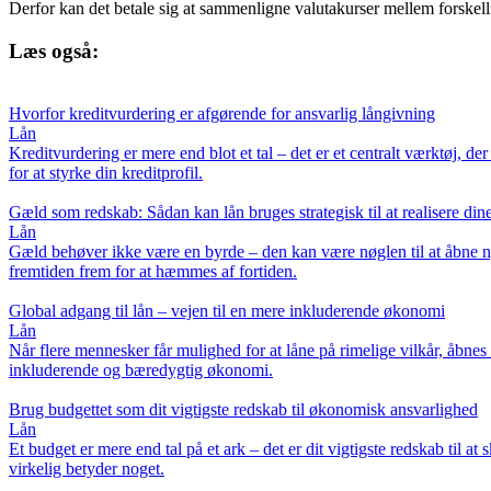
Derfor kan det betale sig at sammenligne valutakurser mellem forskel
Læs også:
Hvorfor kreditvurdering er afgørende for ansvarlig långivning
Lån
Kreditvurdering er mere end blot et tal – det er et centralt værktøj, d
for at styrke din kreditprofil.
Gæld som redskab: Sådan kan lån bruges strategisk til at realisere d
Lån
Gæld behøver ikke være en byrde – den kan være nøglen til at åbne nye
fremtiden frem for at hæmmes af fortiden.
Global adgang til lån – vejen til en mere inkluderende økonomi
Lån
Når flere mennesker får mulighed for at låne på rimelige vilkår, åbnes
inkluderende og bæredygtig økonomi.
Brug budgettet som dit vigtigste redskab til økonomisk ansvarlighed
Lån
Et budget er mere end tal på et ark – det er dit vigtigste redskab til a
virkelig betyder noget.